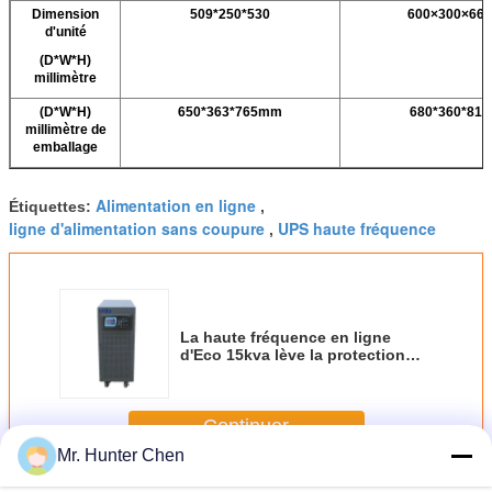
Dimension
509*250*530
600×300×660
d'unité
(D*W*H)
millimètre
(D*W*H)
650*363*765mm
680*360*810
millimètre de
emballage
Alimentation en ligne
Étiquettes:
,
ligne d'alimentation sans coupure
UPS haute fréquence
,
La haute fréquence en ligne
d'Eco 15kva lève la protection
contre la foudre pour l'ordinateur
Continuer
Mr. Hunter Chen
UPS en ligne à haute fréquence
Plus