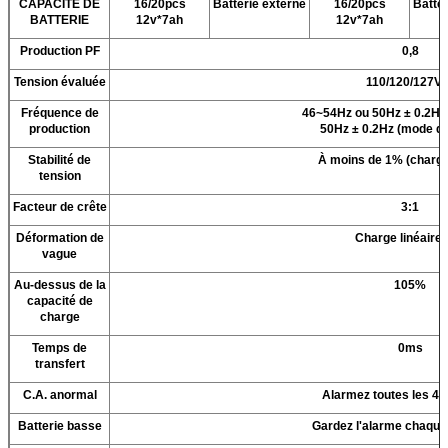
CAPACITÉ DE
16/20pcs
Batterie externe
16/20pcs
Batter
BATTERIE
12v*7ah
12v*7ah
Production PF
0,8
Tension évaluée
110/120/127V
Fréquence de
46~54Hz ou 50Hz ± 0.2Hz 
production
50Hz ± 0.2Hz (mode de 
Stabilité de
À moins de 1% (charge
tension
Facteur de crête
3:1
Déformation de
Charge linéaire
vague
Au-dessus de la
105%
capacité de
charge
Temps de
0ms
transfert
C.A. anormal
Alarmez toutes les 4
Batterie basse
Gardez l'alarme chaque