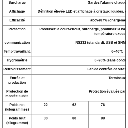
Surcharge
Gardez l'alarme chaque 
Affichage
Définition élevée LED et affichage à cristaux liquides, e
Efficacité
above87% (chargement
Protection
Produisez le court-circuit, surcharge, produisez la bass
température excessi
communication
RS232 (standard), USB et SNMP c
Temp travaillant.
0~40℃
Hygrométrie
0~90% (sans conden
Refroidissement
Fan de contrôle de vitess
Entrée et
Terminaux
production
Protection de
Protection évaluée par
montée subite
Poids net
22
62
76
(kilogrammes)
Poids brut
30
80
88
(kilogramme)