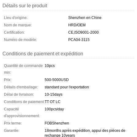
Détails sur le produit
Lieu d'origine:
Shenzhen en Chine
Nom de marque:
HRD/OEM
Certification:
CE,ISO9001-2000
Numéro de modèle:
PCA04-3115
Conditions de paiement et expédition
Quantité de commande
10pcs
min:
Prix:
500-5000USD
Détails d'emballage:
standard pour l'exportation
Délai de livraison:
10-15days
Conditions de paiement:
TT OT LC
Capacité
100pcs/day
d'approvisionnement:
Prix ​​terme:
FOBShenzhen
Garantie:
18months après expédition, appui des pièces de
rechange 10years