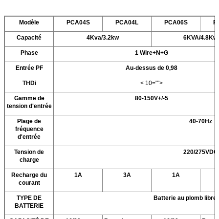
Modèle
PCA04S
PCA04L
PCA06S
P
Capacité
4Kva/3.2kw
6KVA/4.8Kw
Phase
1 Wire+N+G
Entrée PF
Au-dessus de 0,98
THDi
< 10="">
Gamme de
80-150V+/-5
tension d'entrée
Plage de
40-70Hz
fréquence
d'entrée
Tension de
220/275VDC
charge
Recharge du
1A
3A
1A
courant
TYPE DE
Batterie au plomb libre 
BATTERIE