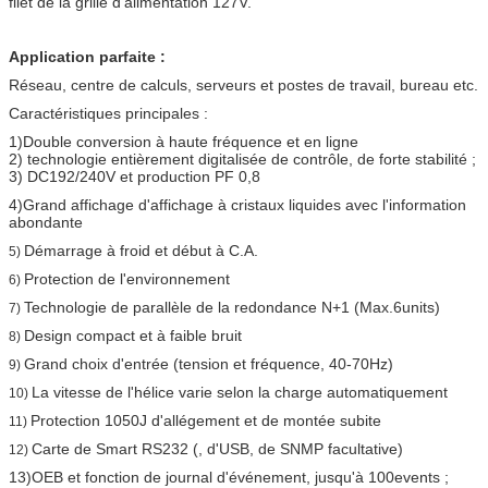
filet de la grille d'alimentation 127V.
Application parfaite :
Réseau, centre de calculs, serveurs et postes de travail, bureau etc.
Caractéristiques principales :
1)Double conversion à haute fréquence et en ligne
2) technologie entièrement digitalisée de contrôle, de forte stabilité ;
3) DC192/240V et production PF 0,8
4)Grand affichage d'affichage à cristaux liquides avec l'information
abondante
Démarrage à froid et début à C.A.
5)
Protection de l'environnement
6)
Technologie de parallèle de la redondance N+1 (Max.6units)
7)
Design compact et à faible bruit
8)
Grand choix d'entrée (tension et fréquence, 40-70Hz)
9)
La vitesse de l'hélice varie selon la charge automatiquement
10)
Protection 1050J d'allégement et de montée subite
11)
Carte de Smart RS232 (, d'USB, de SNMP facultative)
12)
13)OEB et fonction de journal d'événement, jusqu'à 100events ;