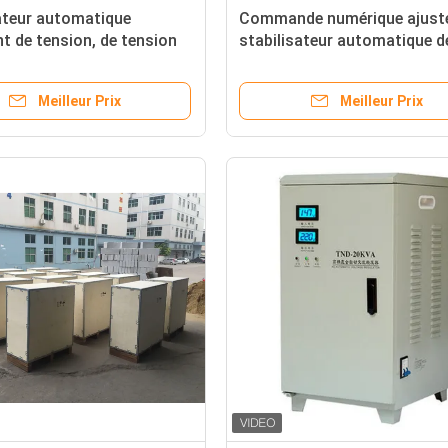
ateur automatique
Commande numérique ajusté
ent de tension, de tension
stabilisateur automatique d
gulateur contact non -
tension monophasé avec la
sé
couleur grise
Meilleur Prix
Meilleur Prix