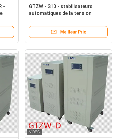
R -
GTZW - S10 - stabilisateurs
de
automatiques de la tension
10kva
2000KVA, régulateur de tension
numérique triphasé
Meilleur Prix