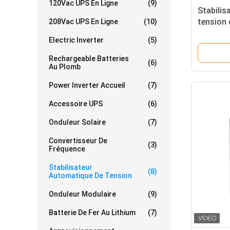
120Vac UPS En Ligne
(9)
Stabilis
tension 
208Vac UPS En Ligne
(10)
Electric Inverter
(5)
Rechargeable Batteries
(6)
Au Plomb
Power Inverter Accueil
(7)
Accessoire UPS
(6)
Onduleur Solaire
(7)
Convertisseur De
(3)
Fréquence
Stabilisateur
(8)
Automatique De Tension
Onduleur Modulaire
(9)
Batterie De Fer Au Lithium
(7)