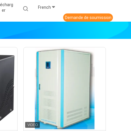
lécharg
French
Er
Demande de soumission