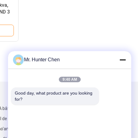
kva,
TND 3
ension
Mr. Hunter Chen
9:40 AM
Good day, what product are you looking 
Mail nous
for?
A bâtiment,
l de Bao'tian,
'an de ville de