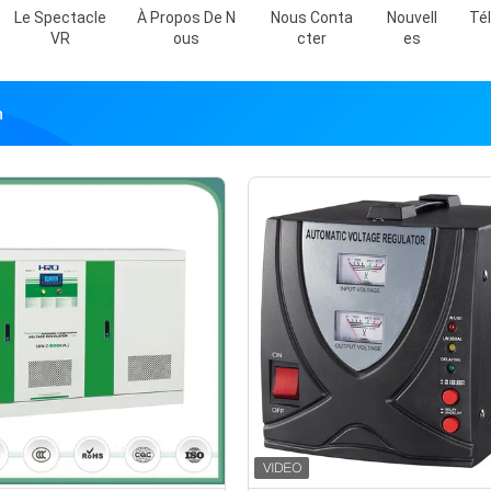
Le Spectacle
À Propos De N
Nous Conta
Nouvell
Té
VR
Ous
Cter
Es
n