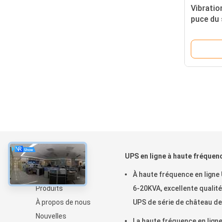
Vibration
puce du 
tension 
garantie
À propos
UPS en ligne à haute fréquen
À la maison
À haute fréquence en ligne
Produits
6-20KVA, excellente qualité
À propos de nous
UPS de série de château de
Nouvelles
puissance
La haute fréquence en lign