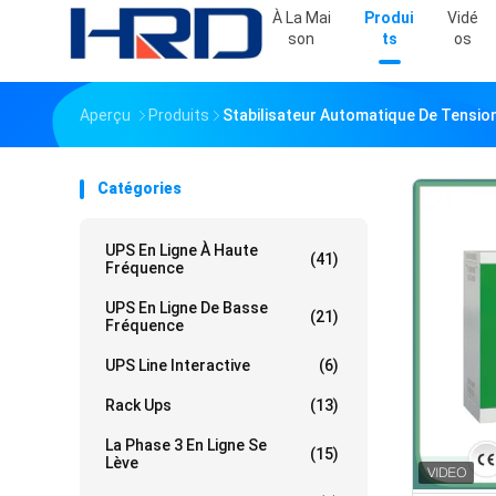
À La Mai
Produi
Vidé
Son
Ts
Os
Aperçu
Produits
Stabilisateur Automatique De Tensio
Catégories
UPS En Ligne À Haute
(41)
Fréquence
UPS En Ligne De Basse
(21)
Fréquence
UPS Line Interactive
(6)
Rack Ups
(13)
La Phase 3 En Ligne Se
(15)
Lève