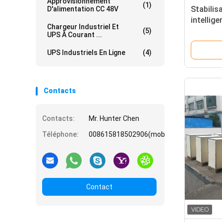
Approvisionnement
(1)
Stabilis
D'alimentation CC 48V
intellig
Chargeur Industriel Et
CA de ré
(5)
UPS À Courant ...
compen
UPS Industriels En Ligne
(4)
Contacts
Contacts:
Mr. Hunter Chen
Téléphone:
008615818502906(mobile)
Contact