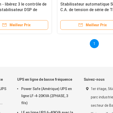
 - libérez 3 le contrôle de
Stabilisateur automatique 5
stabilisateur DSP de
C.A. de tension de série de 
de phase avec 24 mois de
précision du régulateur de t
de phase haute 220v
Meilleur Prix
Meilleur Prix
1
ce
UPS en ligne de basse fréquence
Suivez-nous
 UPS
Power Safe (Amérique) UPS en
1er étage, 56
ligne LF-4-20KVA (2PHASE, 3
parc industrie
fils)
secteur de Bao
e
LF en ligne UPS 6-40KVA avec la