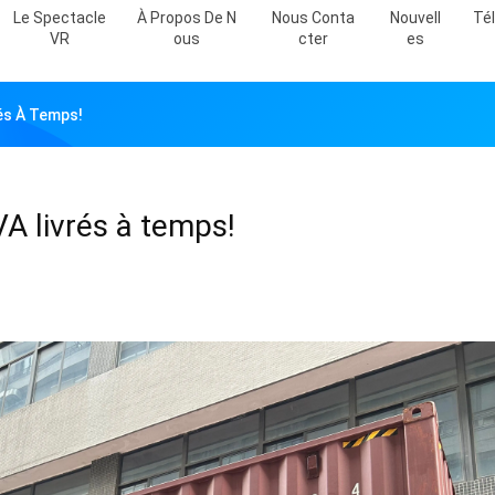
Le Spectacle
À Propos De N
Nous Conta
Nouvell
Té
VR
Ous
Cter
Es
és À Temps!
A livrés à temps!