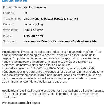
Electric Inverter
Product Name:
electricity inverter
IP grade:
20
Transfer time:
0ms (Inverter to bypass,bypass to inverter)
Cooling:
Forced cooling
Wave form:
Pure sine wave
Phase:
3PHASE +N+G
inverseur de l'électricité
inverseur d'onde sinusoïdale
Surligner:
,
Introduction:
L'inverseur de puissance industriel à 3 phases de la série EF est
adopté avec une technologie avancée et un contrôle de modulation de la
largeur d'impulsion à haute fréquence de la conception du processeur de la
nouvelle technologie d'inverseur, une fiabilité super élevée,fonction de
protection, de petites distorsions de forme d'onde, etc.
Il peut être converti en 110V AC ou 220Vac 50/60Hz, tension, stabilité de
fréquence, avec une puissance CA d'onde sinusoïdale pure.En plus d'une forte
capacité d'entraînement de charge non linéaireLa tension d'entrée, la tension
de courant et de sortie et la surveillance du courant pour la détection, afin
d'obtenir une fonction de protection sans entretien.
Applications:
Les installations électriques, les sous-stations de transformateurs,
le réseau électrique, le réseau ferroviaire, le pétrole, le gaz, l'environnement
hostile, etc.
Principales caractéristiques