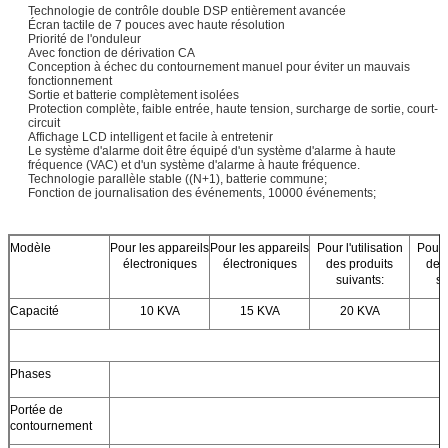
Technologie de contrôle double DSP entièrement avancée
Écran tactile de 7 pouces avec haute résolution
Priorité de l'onduleur
Avec fonction de dérivation CA
Conception à échec du contournement manuel pour éviter un mauvais
fonctionnement
Sortie et batterie complètement isolées
Protection complète, faible entrée, haute tension, surcharge de sortie, court-
circuit
Affichage LCD intelligent et facile à entretenir
Le système d'alarme doit être équipé d'un système d'alarme à haute
fréquence (VAC) et d'un système d'alarme à haute fréquence.
Technologie parallèle stable ((N+1), batterie commune;
Fonction de journalisation des événements, 10000 événements;
Modèle
Pour les appareils
Pour les appareils
Pour l'utilisation
Pour l
électroniques
électroniques
des produits
des
suivants:
su
Capacité
10 KVA
15 KVA
20 KVA
3
Phases
Portée de
contournement