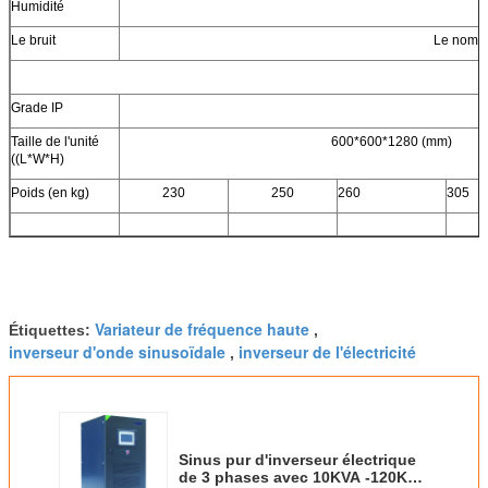
Humidité
Le bruit
Le nombre
Grade IP
Taille de l'unité
600*600*1280 (mm)
((L*W*H)
Poids (en kg)
230
250
260
305
Variateur de fréquence haute
Étiquettes:
,
inverseur d'onde sinusoïdale
inverseur de l'électricité
,
Sinus pur d'inverseur électrique
de 3 phases avec 10KVA -120KVA