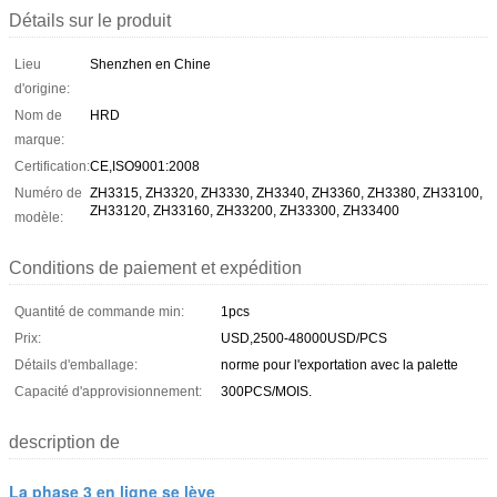
Détails sur le produit
Lieu
Shenzhen en Chine
d'origine:
Nom de
HRD
marque:
Certification:
CE,ISO9001:2008
Numéro de
ZH3315, ZH3320, ZH3330, ZH3340, ZH3360, ZH3380, ZH33100,
ZH33120, ZH33160, ZH33200, ZH33300, ZH33400
modèle:
Conditions de paiement et expédition
Quantité de commande min:
1pcs
Prix:
USD,2500-48000USD/PCS
Détails d'emballage:
norme pour l'exportation avec la palette
Capacité d'approvisionnement:
300PCS/MOIS.
description de
La phase 3 en ligne se lève