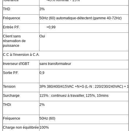
THD
3%
Fréquence
50Hz (60) automatique-détectent (gamme 40-72Hz)
Entrée P.F.
>0,99
Client sans
Oui
réservation de
puissance
C.C à l'inversion à C.A.
Inverseur d'IGBT
sans transformateur
Sortie P.F.
0,9
Tension
3Ph 380/400/415VAC +N+G (L-N : 220/230/240VAC) + 1
Surcharge
115% : continuez à travailler, 125%, 10mins
THDi
2%
Fréquence
50Hz (60)
Charge non équilibrée
100%