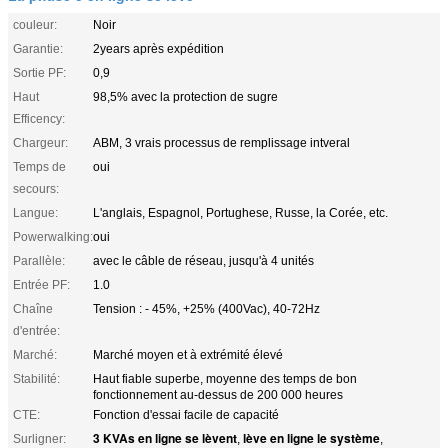
couleur:
Noir
Garantie:
2years après expédition
Sortie PF:
0,9
Haut
98,5% avec la protection de sugre
Efficency:
Chargeur:
ABM, 3 vrais processus de remplissage intveral
Temps de
oui
secours:
Langue:
L'anglais, Espagnol, Portughese, Russe, la Corée, etc.
Powerwalking:
oui
Parallèle:
avec le câble de réseau, jusqu'à 4 unités
Entrée PF:
1.0
Chaîne
Tension : - 45%, +25% (400Vac), 40-72Hz
d'entrée:
Marché:
Marché moyen et à extrémité élevé
Stabilité:
Haut fiable superbe, moyenne des temps de bon
fonctionnement au-dessus de 200 000 heures
CTE:
Fonction d'essai facile de capacité
3 KVAs en ligne se lèvent
lève en ligne le système
Surligner:
,
,