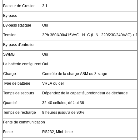
Facteur de Crestor
3:1
By-pass
By-pass statique
Oui
Tension
3Ph 380/400/415VAC +N+G (L-N : 220/230/240VAC) + 1
By-pass d'entretien
SWMB
Oui
La batterie configurent
Oui
Charge
Contrôle de la charge ABM ou 3-stage
Type de batterie
VRLA ou gel
Temps de secours
Dépendez de la capacité, profondeur de décharge
Quantité
32-40 cellules, défaut 36
Temps de recharge
8 heures jusqu'à de 90%
Fente de communication
Fente
RS232, Mini-fente