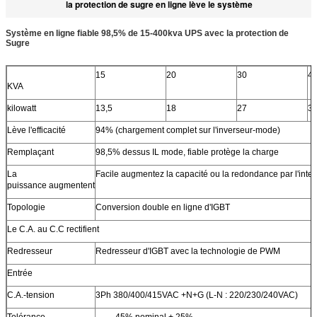
la protection de sugre en ligne lève le système
Système en ligne fiable 98,5% de 15-400kva UPS avec la protection de
Sugre
15
20
30
4
KVA
kilowatt
13,5
18
27
3
Lève l'efficacité
94% (chargement complet sur l'inverseur-mode)
Remplaçant
98,5% dessus IL mode, fiable protège la charge
La
Facile augmentez la capacité ou la redondance par l'int
puissance augmentent
Topologie
Conversion double en ligne d'IGBT
Le C.A. au C.C rectifient
Redresseur
Redresseur d'IGBT avec la technologie de PWM
Entrée
C.A.-tension
3Ph 380/400/415VAC +N+G (L-N : 220/230/240VAC)
Tolérance
-45% nominal + 25%