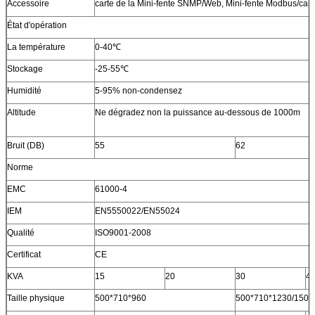
Accessoire
carte de la Mini-fente SNMP/Web, Mini-fente Modbus/carte
État d'opération
La température
0-40℃
Stockage
-25-55℃
Humidité
5-95% non-condensez
Altitude
Ne dégradez non la puissance au-dessous de 1000m
Bruit (DB)
55
62
Norme
EMC
61000-4
IEM
EN5550022/EN55024
Qualité
ISO9001-2008
Certificat
CE
KVA
15
20
30
4
Taille physique
500*710*960
500*710*1230/1500