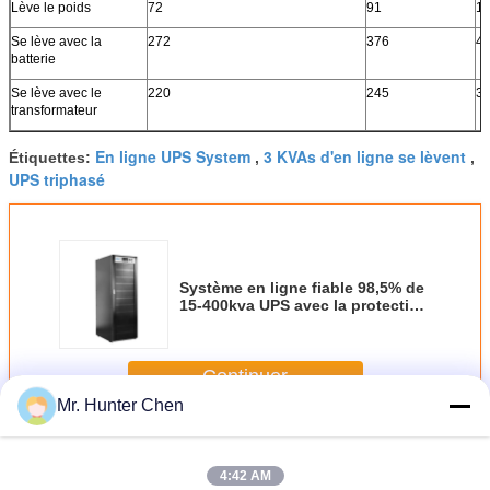
Lève le poids
72
91
1
Se lève avec la
272
376
4
batterie
Se lève avec le
220
245
3
transformateur
En ligne UPS System
3 KVAs d'en ligne se lèvent
Étiquettes:
,
,
UPS triphasé
Système en ligne fiable 98,5% de
15-400kva UPS avec la protection
de Sugre
Continuer
Mr. Hunter Chen
La phase 3 en ligne se lève
Plus
4:42 AM